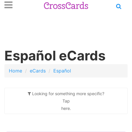
Open
se
n
main
nu
menu
Español eCards
Home
eCards
Español
Looking for something more specific?
Tap
here.