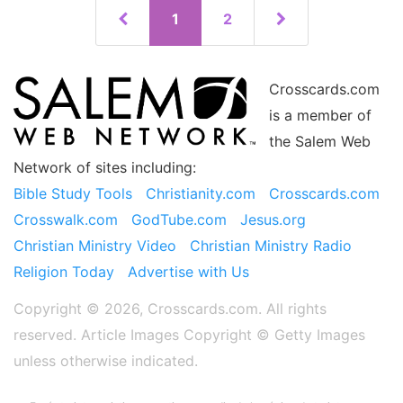
1
2
Crosscards.com
is a member of
the Salem Web
Network of sites including:
Bible Study Tools
Christianity.com
Crosscards.com
Crosswalk.com
GodTube.com
Jesus.org
Christian Ministry Video
Christian Ministry Radio
Religion Today
Advertise with Us
Copyright © 2026, Crosscards.com. All rights
reserved. Article Images Copyright ©️ Getty Images
unless otherwise indicated.