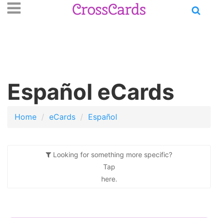
Open
se
n
main
nu
menu
Español eCards
Home
eCards
Español
Looking for something more specific?
Tap
here.