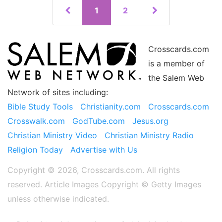
1
2
Crosscards.com
is a member of
the Salem Web
Network of sites including:
Bible Study Tools
Christianity.com
Crosscards.com
Crosswalk.com
GodTube.com
Jesus.org
Christian Ministry Video
Christian Ministry Radio
Religion Today
Advertise with Us
Copyright © 2026, Crosscards.com. All rights
reserved. Article Images Copyright ©️ Getty Images
unless otherwise indicated.