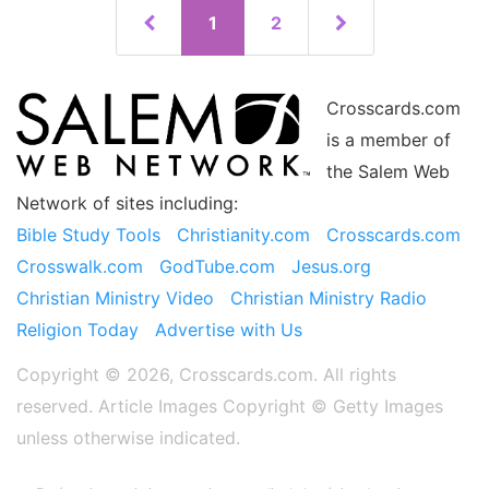
1
2
Crosscards.com
is a member of
the Salem Web
Network of sites including:
Bible Study Tools
Christianity.com
Crosscards.com
Crosswalk.com
GodTube.com
Jesus.org
Christian Ministry Video
Christian Ministry Radio
Religion Today
Advertise with Us
Copyright © 2026, Crosscards.com. All rights
reserved. Article Images Copyright ©️ Getty Images
unless otherwise indicated.