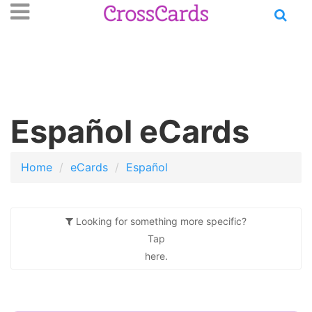
Open
se
n
main
nu
menu
Español eCards
Home
eCards
Español
Looking for something more specific?
Tap
here.