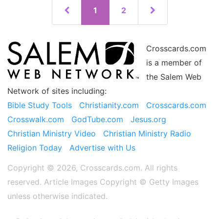
1
2
Crosscards.com
is a member of
the Salem Web
Network of sites including:
Bible Study Tools
Christianity.com
Crosscards.com
Crosswalk.com
GodTube.com
Jesus.org
Christian Ministry Video
Christian Ministry Radio
Religion Today
Advertise with Us
Copyright © 2026, Crosscards.com. All rights
reserved. Article Images Copyright ©️ Getty Images
unless otherwise indicated.