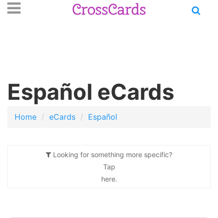
Open
se
n
main
nu
menu
Español eCards
Home
eCards
Español
Looking for something more specific?
Tap
here.